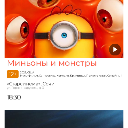
Миньоны и монстры
12
2026, США
+
Мультфильм, Фантастика, Комедия, Криминал, Приключения, Семейный
«Старсинема»
, Сочи
ул. Горная карусель, д. 3
18:30