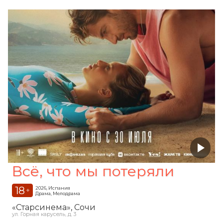
Всё, что мы потеряли
18
2026, Испания
+
Драма, Мелодрама
«Старсинема»
, Сочи
ул. Горная карусель, д. 3