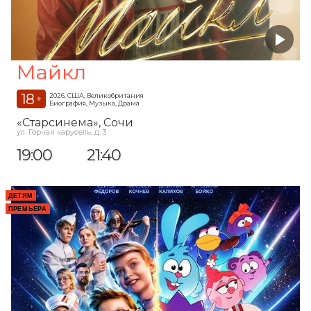
Майкл
18
2026, США, Великобритания
+
Биография, Музыка, Драма
«Старсинема»
, Сочи
ул. Горная карусель, д. 3
19:00
21:40
ДЕТЯМ
ПРЕМЬЕРА