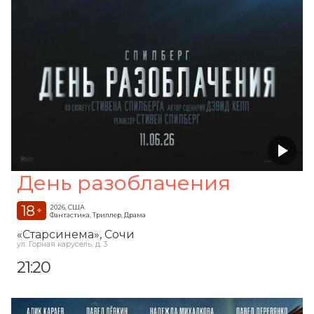
День разоблачения
18
2026, США
+
Фантастика, Триллер, Драма
«Старсинема»
, Сочи
ул. Горная карусель, д. 3
21:20