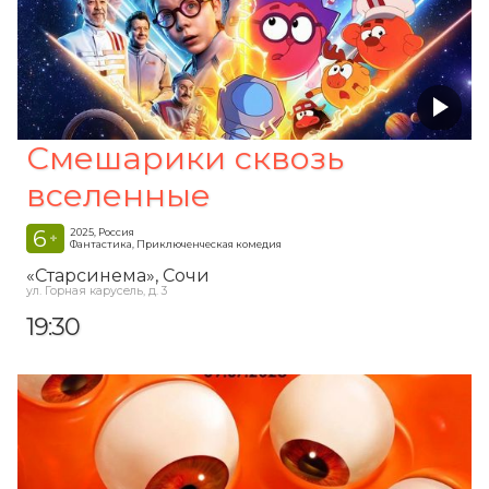
Смешарики сквозь
вселенные
6
2025, Россия
+
Фантастика, Приключенческая комедия
«Старсинема»
, Сочи
ул. Горная карусель, д. 3
19:30