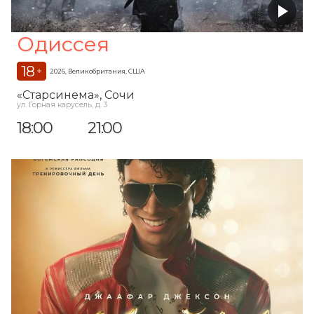
Одиссея
18
+
2026, Великобритания, США
«Старсинема»
, Сочи
ул. Горная карусель, д. 3
18:00
21:00