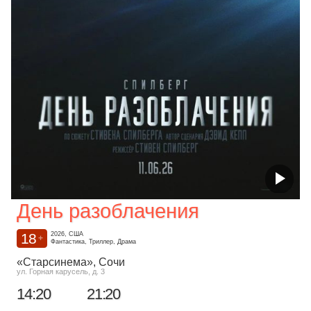
День разоблачения
18
2026, США
+
Фантастика, Триллер, Драма
«Старсинема»
, Сочи
ул. Горная карусель, д. 3
14:20
21:20