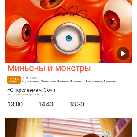
Миньоны и монстры
12
2026, США
+
Мультфильм, Фантастика, Комедия, Криминал, Приключения, Семейный
«Старсинема»
, Сочи
ул. Горная карусель, д. 3
13:00
14:40
18:30