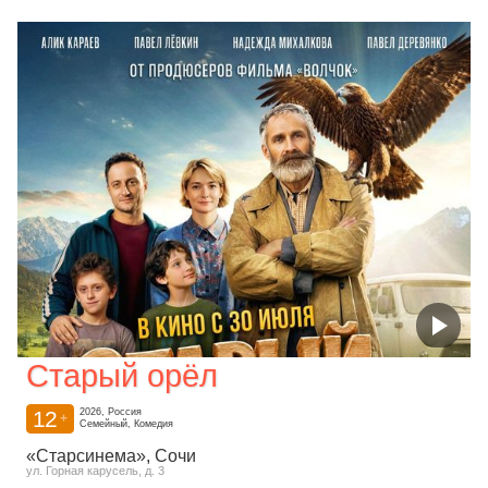
Старый орёл
12
2026, Россия
+
Семейный, Комедия
«Старсинема»
, Сочи
ул. Горная карусель, д. 3