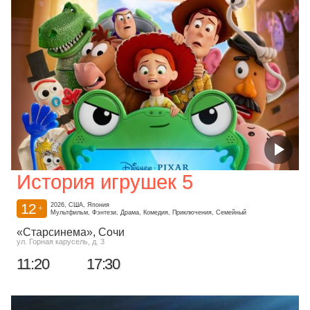
История игрушек 5
12
2026, США, Япония
+
Мультфильм, Фэнтези, Драма, Комедия, Приключения, Семейный
«Старсинема»
, Сочи
ул. Горная карусель, д. 3
11:20
17:30