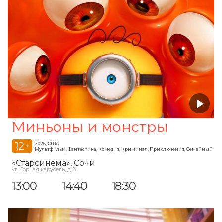
Миньоны и монстры
12
2026, США
+
Мультфильм, Фантастика, Комедия, Криминал, Приключения, Семейный
«Старсинема»
, Сочи
ул. Горная карусель, д. 3
13:00
14:40
18:30