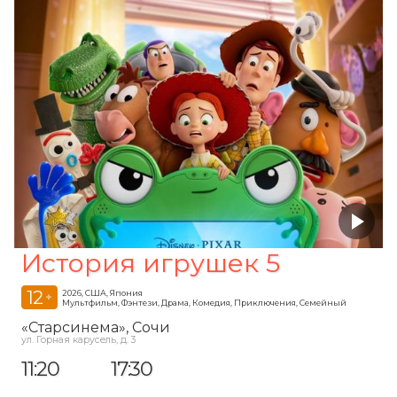
История игрушек 5
12
2026, США, Япония
+
Мультфильм, Фэнтези, Драма, Комедия, Приключения, Семейный
«Старсинема»
, Сочи
ул. Горная карусель, д. 3
11:20
17:30