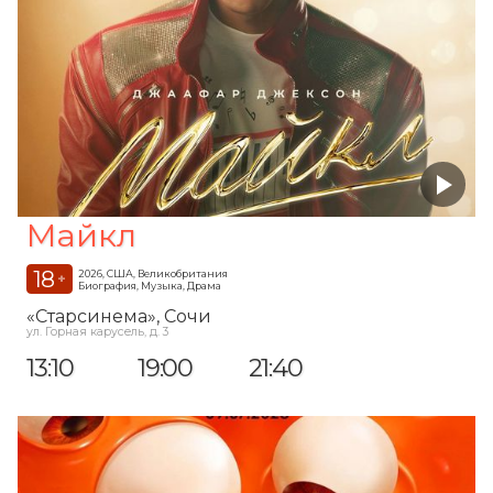
Майкл
18
2026, США, Великобритания
+
Биография, Музыка, Драма
«Старсинема»
, Сочи
ул. Горная карусель, д. 3
13:10
19:00
21:40