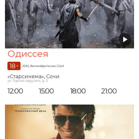
Одиссея
18
+
2026, Великобритания, США
«Старсинема»
, Сочи
ул. Горная карусель, д. 3
12:00
15:00
18:00
21:00