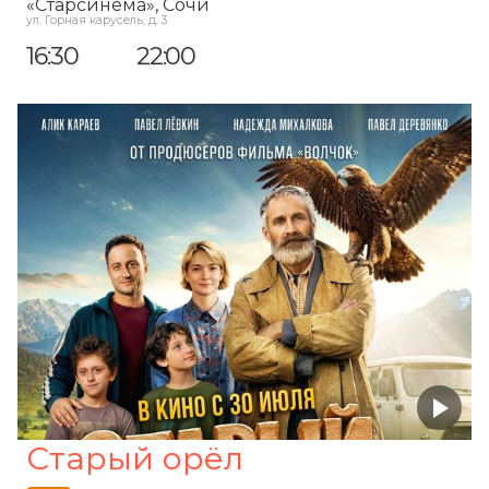
«Старсинема»
, Сочи
ул. Горная карусель, д. 3
16:30
22:00
Старый орёл