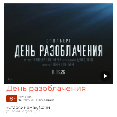
День разоблачения
18
2026, США
+
Фантастика, Триллер, Драма
«Старсинема»
, Сочи
ул. Горная карусель, д. 3