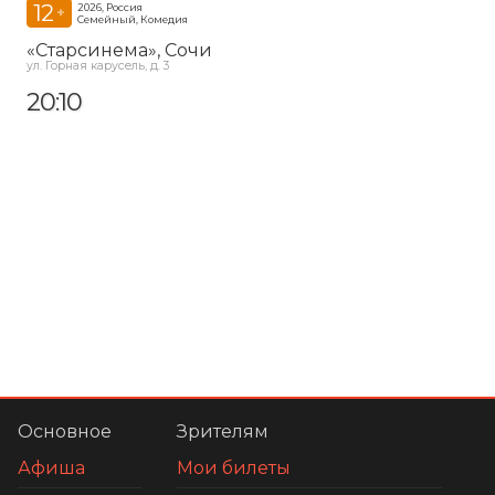
12
2026, Россия
+
Семейный, Комедия
«Старсинема»
, Сочи
ул. Горная карусель, д. 3
20:10
Основное
Зрителям
Афиша
Мои билеты