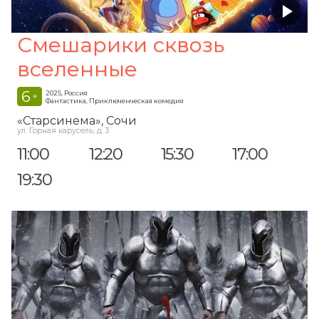
Смешарики сквозь
вселенные
6
2025, Россия
+
Фантастика, Приключенческая комедия
«Старсинема»
, Сочи
ул. Горная карусель, д. 3
11:00
12:20
15:30
17:00
19:30