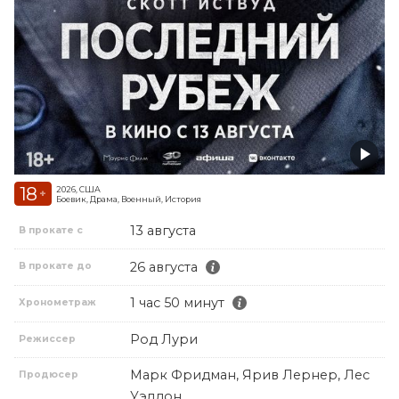
18
2026, США
+
Боевик, Драма, Военный, История
13 августа
В прокате с
26 августа
В прокате до
1 час 50 минут
Хронометраж
Род Лури
Режиссер
Марк Фридман, Ярив Лернер, Лес
Продюсер
Уэлдон