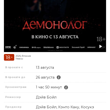
18
2026, Япония
+
Ужасы
13 августа
В прокате с
26 августа
В прокате до
1 час 50 минут
Хронометраж
Дэйв Бойл
Режиссер
Дэйв Бойл, Кэнто Каку, Косукэ
Продюсер