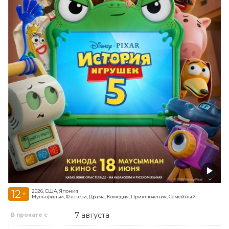
12
2026, США, Япония
+
Мультфильм, Фэнтези, Драма, Комедия, Приключения, Семейный
7 августа
В прокате с