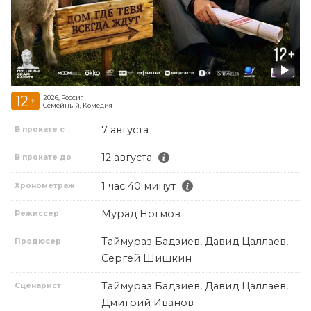
12
2026, Россия
+
Семейный, Комедия
7 августа
В прокате с
12 августа
В прокате до
1 час 40 минут
Хронометраж
Мурад Ногмов
Режиссер
Таймураз Бадзиев, Давид Цаллаев,
Продюсер
Сергей Шишкин
Таймураз Бадзиев, Давид Цаллаев,
Сценарист
Дмитрий Иванов