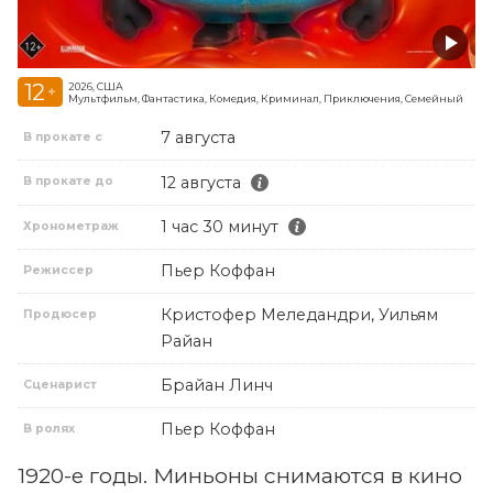
12
2026, США
+
Мультфильм, Фантастика, Комедия, Криминал, Приключения, Семейный
7 августа
В прокате с
12 августа
В прокате до
1 час 30 минут
Хронометраж
Пьер Коффан
Режиссер
Кристофер Меледандри, Уильям
Продюсер
Райан
Брайан Линч
Сценарист
Пьер Коффан
В ролях
1920-е годы. Миньоны снимаются в кино