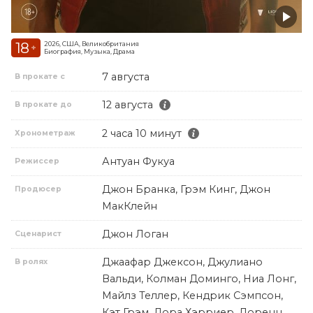
18
2026, США, Великобритания
+
Биография, Музыка, Драма
7 августа
В прокате с
12 августа
В прокате до
2 часа 10 минут
Хронометраж
Антуан Фукуа
Режиссер
Джон Бранка, Грэм Кинг, Джон
Продюсер
МакКлейн
Джон Логан
Сценарист
Джаафар Джексон, Джулиано
В ролях
Вальди, Колман Доминго, Ниа Лонг,
Майлз Теллер, Кендрик Сэмпсон,
Кэт Грэм, Лора Хэрриер, Лоренц