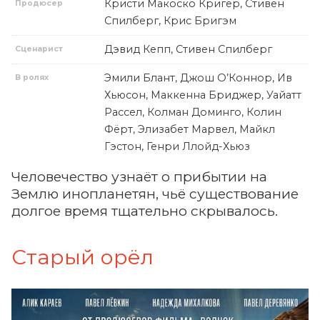
Кристи Макоско Кригер, Стивен
Продюсер
Спилберг, Крис Бригэм
Дэвид Кепп, Стивен Спилберг
Сценарист
Эмили Блант, Джош О’Коннор, Ив
В ролях
Хьюсон, Маккенна Бриджер, Уайатт
Рассел, Колман Доминго, Колин
Фёрт, Элизабет Марвел, Майкл
Гэстон, Генри Ллойд-Хьюз
Человечество узнаёт о прибытии на
Землю инопланетян, чьё существование
долгое время тщательно скрывалось.
Старый орёл