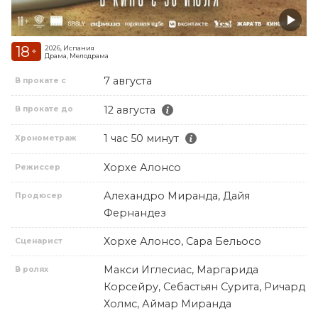
18
2026, Испания
+
Драма, Мелодрама
7 августа
В прокате с
12 августа
В прокате до
1 час 50 минут
Хронометраж
Хорхе Алонсо
Режиссер
Алехандро Миранда, Дайя
Продюсер
Фернандез
Хорхе Алонсо, Сара Бельосо
Сценарист
Макси Иглесиас, Маргарида
В ролях
Корсейру, Себастьян Сурита, Ричард
Холмс, Аймар Миранда