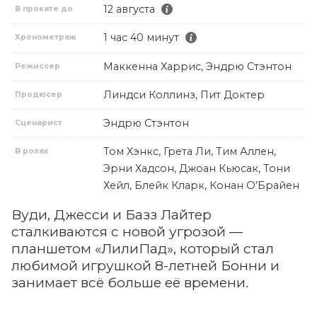
12 августа
В прокате до
1 час 40 минут
Хронометраж
Маккенна Харрис, Эндрю Стэнтон
Режиссер
Линдси Коллинз, Пит Доктер
Продюсер
Эндрю Стэнтон
Сценарист
Том Хэнкс, Грета Ли, Тим Аллен,
В ролях
Эрни Хадсон, Джоан Кьюсак, Тони
Хейл, Блейк Кларк, Конан О’Брайен
Вуди, Джесси и Базз Лайтер
сталкиваются с новой угрозой —
планшетом «ЛилиПад», который стал
любимой игрушкой 8-летней Бонни и
занимает всё больше её времени.