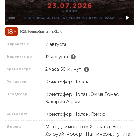
18
+
2026, Великобритания, США
7 августа
В прокате с
12 августа
В прокате до
2 часа 50 минут
Хронометраж
Кристофер Нолан
Режиссер
Кристофер Нолан, Эмма Томас,
Продюсер
Закария Алауи
Кристофер Нолан, Гомер
Сценарист
Мэтт Дэймон, Том Холланд, Энн
В ролях
Хэтэуэй, Роберт Паттинсон, Лупита