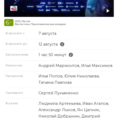
6
2025, Россия
+
Фантастика, Приключенческая комедия
7 августа
В прокате с
12 августа
В прокате до
1 час 50 минут
Хронометраж
Андрей Мармонтов, Илья Максимов
Режиссер
Илья Попов, Юлия Николаева,
Продюсер
Татьяна Павлова
Сергей Лукьяненко
Сценарист
Людмила Артемьева, Иван Агапов,
В ролях
Александр Лыков, Ян Цапник,
Николай Добрынин, Дмитрий